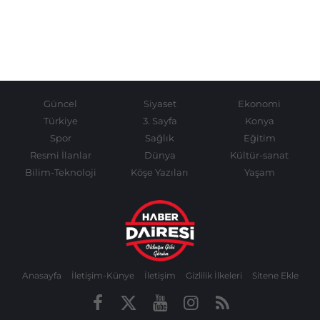
Güncel
Siyaset
Ekonomi
Türkiye
3. Sayfa
Konya
Spor
Sağlık
Eğitim
Resmi İlanlar
Dünya
Kültür-sanat
Bilim-Teknoloji
Köşe Yazıları
Yaşam
Anasayfa
İletişim-Künye
İletişim
Gizlilik İlkeleri
Sitene Ekle