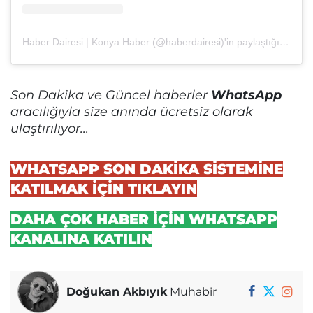
Haber Dairesi | Konya Haber (@haberdairesi)'in paylaştığı bir gönderi
Son Dakika ve Güncel haberler
WhatsApp
aracılığıyla size anında ücretsiz olarak
ulaştırılıyor...
WHATSAPP SON DAKİKA SİSTEMİNE
KATILMAK İÇİN TIKLAYIN
DAHA ÇOK HABER İÇİN WHATSAPP
KANALINA KATILIN
Doğukan Akbıyık
Muhabir