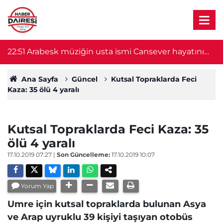
22:51
Arabesk müziğin usta ismi Cansever hayatını
21
kaybetti
Ana Sayfa
Güncel
Kutsal Topraklarda Feci
Kaza: 35 ölü 4 yaralı
Kutsal Topraklarda Feci Kaza: 35
ölü 4 yaralı
17.10.2019 07:27
|
Son Güncelleme:
17.10.2019 10:07
Yorum Yap
Umre için kutsal topraklarda bulunan Asya
ve Arap uyruklu 39 kişiyi taşıyan otobüs