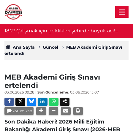
18:23
Çalışmak için geldikleri şehirde büyük acı!
18
Ağabey öldü, 14 yaşındaki kardeşin durumu
ağır
Ana Sayfa
Güncel
MEB Akademi Giriş Sınavı
ertelendi
MEB Akademi Giriş Sınavı
ertelendi
03.06.2026 09:28
|
Son Güncelleme:
03.06.2026 15:07
Yorum Yap
Son Dakika Haberi! 2026 Milli Eğitim
Bakanlığı Akademi Giriş Sınavı (2026-MEB