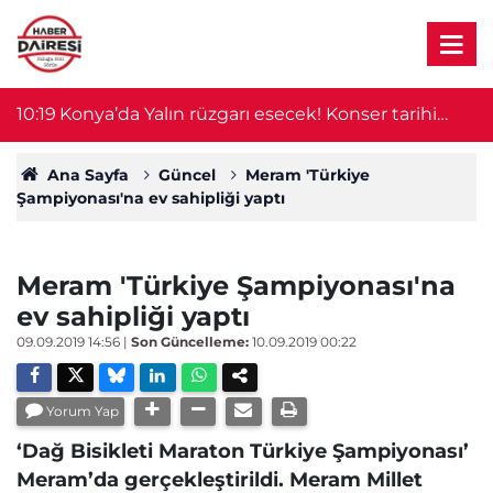
10:19
Konya’da Yalın rüzgarı esecek! Konser tarihi
0
belli oldu
Ana Sayfa
Güncel
Meram 'Türkiye
Şampiyonası'na ev sahipliği yaptı
Meram 'Türkiye Şampiyonası'na
ev sahipliği yaptı
09.09.2019 14:56
|
Son Güncelleme:
10.09.2019 00:22
Yorum Yap
‘Dağ Bisikleti Maraton Türkiye Şampiyonası’
Meram’da gerçekleştirildi. Meram Millet