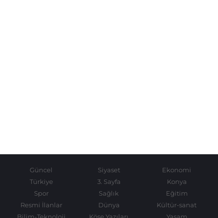
Güncel
Siyaset
Ekonomi
Türkiye
3. Sayfa
Konya
Spor
Sağlık
Eğitim
Resmi İlanlar
Dünya
Kültür-sanat
Bilim-Teknoloji
Köşe Yazıları
Yaşam