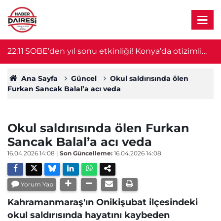
ra
22:11
SOBE’den yıl sonu etkinliği! Konya’da otizimli
2
öğrenciler sahne aldı
Ana Sayfa
Güncel
Okul saldırısında ölen
Furkan Sancak Balal’a acı veda
Okul saldırısında ölen Furkan
Sancak Balal’a acı veda
16.04.2026 14:08
|
Son Güncelleme:
16.04.2026 14:08
Yorum Yap
Kahramanmaraş'ın Onikişubat ilçesindeki
okul saldırısında hayatını kaybeden