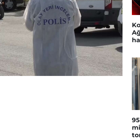
Ko
Ağ
ha
95
mi
to