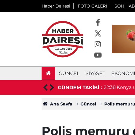
Haber Dairesi
FOTO GALERİ
SON HAB
GÜNCEL
SIYASET
EKONOM
aşkan hayatını kaybetti
22:38
Konya u
GÜNDEM TAKİBİ :
duyurd
Ana Sayfa
Güncel
Polis memuru d
Polis memuru d