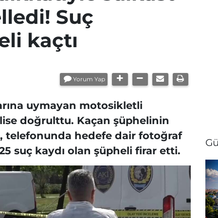
lledi! Suç
li kaçtı
Yorum Yap
tarına uymayan motosikletli
olise doğrulttu. Kaçan şüphelinin
 telefonunda hedefe dair fotoğraf
Gü
5 suç kaydı olan şüpheli firar etti.