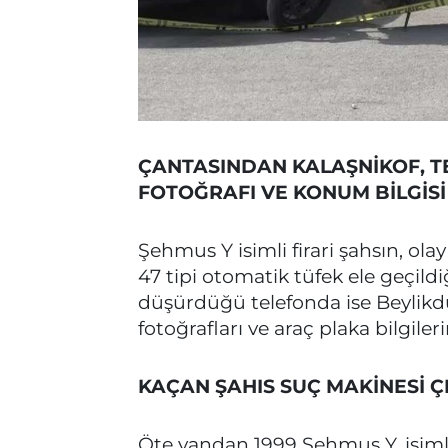
ÇANTASINDAN KALAŞNİKOF, TE
FOTOĞRAFI VE KONUM BİLGİSİ 
Şehmus Y isimli firari şahsın, ola
47 tipi otomatik tüfek ele geçild
düşürdüğü telefonda ise Beylikdü
fotoğrafları ve araç plaka bilgileri
KAÇAN ŞAHIS SUÇ MAKİNESİ ÇI
Öte yandan 1999 Şehmus Y. isiml