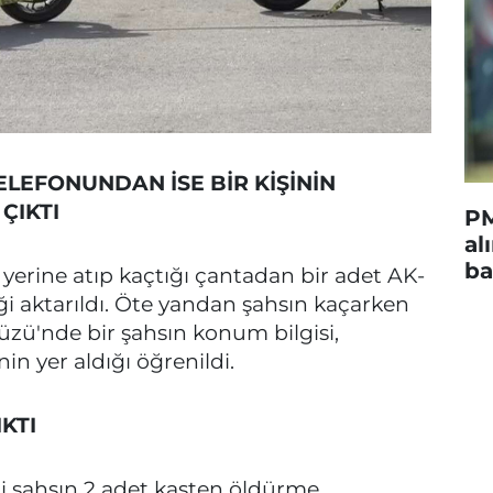
LEFONUNDAN İSE BİR KİŞİNİN
ÇIKTI
PM
al
ba
y yerine atıp kaçtığı çantadan bir adet AK-
iği aktarıldı. Öte yandan şahsın kaçarken
zü'nde bir şahsın konum bilgisi,
nin yer aldığı öğrenildi.
KTI
i şahsın 2 adet kasten öldürme,