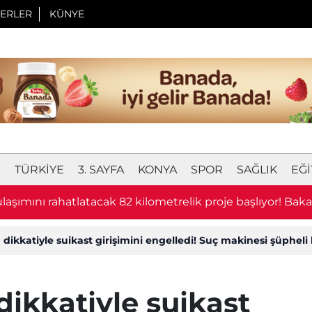
ERLER
KÜNYE
I
TÜRKIYE
3. SAYFA
KONYA
SPOR
SAĞLIK
EĞI
laşımını rahatlatacak 82 kilometrelik proje başlıyor! Bak
u
ikkatiyle suikast girişimini engelledi! Suç makinesi şüpheli 
ikkatiyle suikast