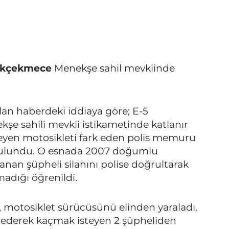
kçekmece
Menekşe sahil mevkiinde
lan haberdeki iddiaya göre; E-5
e sahili mevkii istikametinde katlanır
erleyen motosikleti fark eden polis memuru
 bulundu. O esnada 2007 doğumlu
anan şüpheli silahını polise doğrultarak
madığı öğrenildi.
 motosiklet sürücüsünü elinden yaraladı.
k ederek kaçmak isteyen 2 şüpheliden