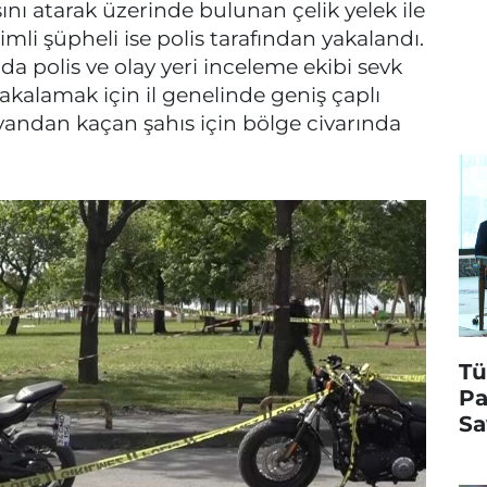
ı atarak üzerinde bulunan çelik yelek ile
mli şüpheli ise polis tarafından yakalandı.
a polis ve olay yeri inceleme ekibi sevk
 yakalamak için il genelinde geniş çaplı
 yandan kaçan şahıs için bölge civarında
Tü
Pa
Sa