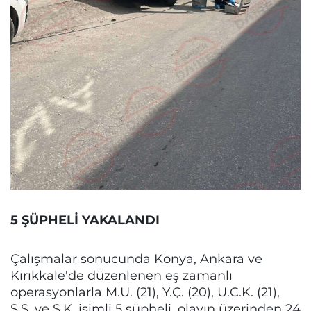
5 ŞÜPHELİ YAKALANDI
Çalışmalar sonucunda Konya, Ankara ve
Kırıkkale'de düzenlenen eş zamanlı
operasyonlarla M.U. (21), Y.Ç. (20), U.C.K. (21),
Ş.Ş. ve S.K. isimli 5 şüpheli, olayın üzerinden 24