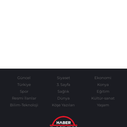
Güncel
Siyaset
Ekonomi
Türkiye
3. Sayfa
Konya
Spor
Sağlık
Eğitim
Resmi İlanlar
Dünya
Kültür-sanat
Bilim-Teknoloji
Köşe Yazıları
Yaşam