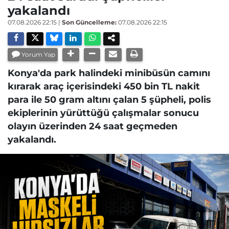
yakalandı
07.08.2026 22:15
|
Son Güncelleme:
07.08.2026 22:15
Yorum Yap
Konya'da park halindeki minibüsün camını
kırarak araç içerisindeki 450 bin TL nakit
para ile 50 gram altını çalan 5 şüpheli, polis
ekiplerinin yürüttüğü çalışmalar sonucu
olayın üzerinden 24 saat geçmeden
yakalandı.