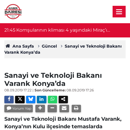
21:45
Komşularının kliması 4 yaşındaki Miraç’ı
18
hayattan kopardı
Ana Sayfa
Güncel
Sanayi ve Teknoloji Bakanı
Varank Konya’da
Sanayi ve Teknoloji Bakanı
Varank Konya’da
08.09.2019 17:22
|
Son Güncelleme:
08.09.2019 17:26
Yorum Yap
Sanayi ve Teknoloji Bakanı Mustafa Varank,
Konya’nın Kulu ilçesinde temaslarda