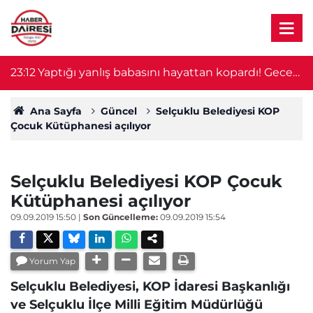
23:12
Yaptığı yanlış babasını hayattan kopardı! Gece
2
nöbeti kabusa döndü
Ana Sayfa
Güncel
Selçuklu Belediyesi KOP
Çocuk Kütüphanesi açılıyor
Selçuklu Belediyesi KOP Çocuk
Kütüphanesi açılıyor
09.09.2019 15:50
|
Son Güncelleme:
09.09.2019 15:54
Yorum Yap
Selçuklu Belediyesi, KOP İdaresi Başkanlığı
ve Selçuklu İlçe Milli Eğitim Müdürlüğü