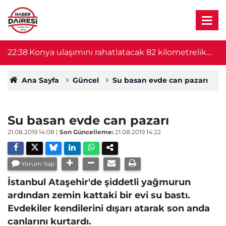
22:38
Konya ulaşımını rahatlatacak 82 kilometrelik
22
proje başlıyor! Bakan Uraloğlu duyurdu
Ana Sayfa
Güncel
Su basan evde can pazarı
Su basan evde can pazarı
21.08.2019 14:08
|
Son Güncelleme:
21.08.2019 14:22
Yorum Yap
İstanbul Ataşehir'de şiddetli yağmurun
ardından zemin kattaki bir evi su bastı.
Evdekiler kendilerini dışarı atarak son anda
canlarını kurtardı.