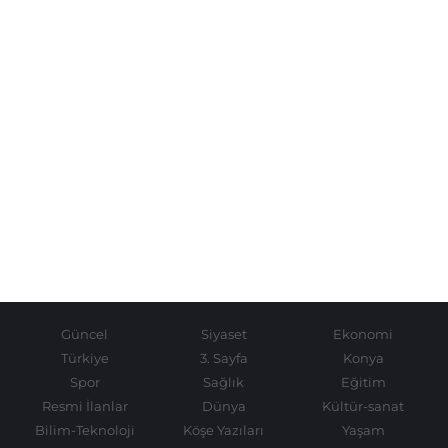
Güncel
Siyaset
Ekonomi
Türkiye
3. Sayfa
Konya
Spor
Sağlık
Eğitim
Resmi İlanlar
Dünya
Kültür-sanat
Bilim-Teknoloji
Köşe Yazıları
Yaşam