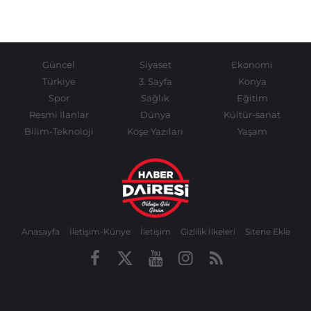
Güncel
Siyaset
Ekonomi
Türkiye
3. Sayfa
Konya
Spor
Sağlık
Eğitim
Resmi İlanlar
Dünya
Kültür-sanat
Bilim-Teknoloji
Köşe Yazıları
Yaşam
Anasayfa
İletişim-Künye
İletişim
Gizlilik İlkeleri
Sitene Ekle