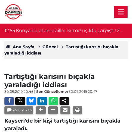
12:55
Konya’da otomobiller kırmızı ışıkta çarpıştı! 2
1
kişi yaralandı
Ana Sayfa
Güncel
Tartıştığı karısını bıçakla
yaraladığı iddiası
Tartıştığı karısını bıçakla
yaraladığı iddiası
30.09.2019 20:46
|
Son Güncelleme:
30.09.2019 20:47
Yorum Yap
Kayseri'de bir kişi tartıştığı karısını bıçakla
yaraladı.