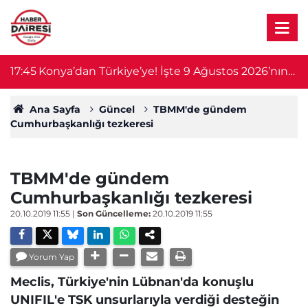
n Türkiye’ye! İşte 9 Ağustos 2026’nın
17:40
Konya’da yü
n haberleri
kapılan Ma
Ana Sayfa
Güncel
TBMM'de gündem
Cumhurbaşkanlığı tezkeresi
TBMM'de gündem
Cumhurbaşkanlığı tezkeresi
20.10.2019 11:55
|
Son Güncelleme:
20.10.2019 11:55
Yorum Yap
Meclis, Türkiye'nin Lübnan'da konuşlu
UNIFIL'e TSK unsurlarıyla verdiği desteğin