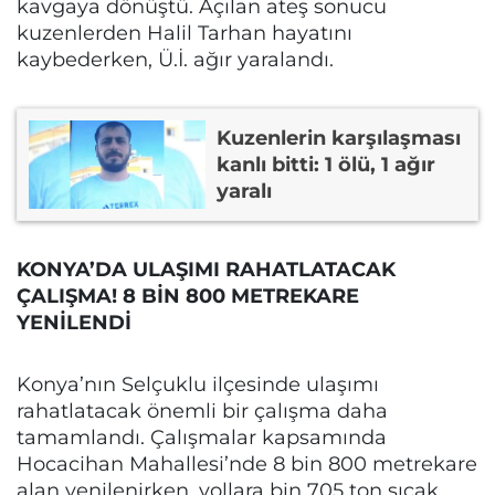
kavgaya dönüştü. Açılan ateş sonucu
kuzenlerden Halil Tarhan hayatını
kaybederken, Ü.İ. ağır yaralandı.
Kuzenlerin karşılaşması
kanlı bitti: 1 ölü, 1 ağır
yaralı
KONYA’DA ULAŞIMI RAHATLATACAK
ÇALIŞMA! 8 BİN 800 METREKARE
YENİLENDİ
Konya’nın Selçuklu ilçesinde ulaşımı
rahatlatacak önemli bir çalışma daha
tamamlandı. Çalışmalar kapsamında
Hocacihan Mahallesi’nde 8 bin 800 metrekare
alan yenilenirken, yollara bin 705 ton sıcak