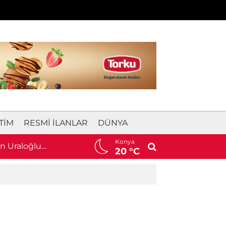
TIM
RESMI İLANLAR
DÜNYA
Konya
an Uraloğlu
22:15
Konya'da milyonluk soygun planı 
20 °C