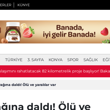
ERLER
KÜNYE
I
TÜRKIYE
3. SAYFA
KONYA
SPOR
SAĞLIK
EĞI
laşımını rahatlatacak 82 kilometrelik proje başlıyor! Bak
u
ağına daldı! Ölü ve yaralılar var
ğına daldı! Ölü ve