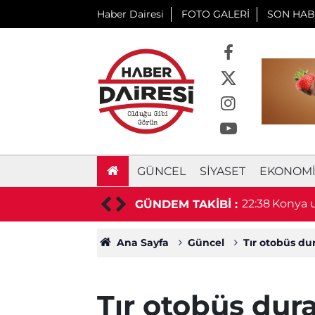
Haber Dairesi
FOTO GALERİ
SON HAB
GÜNCEL
SIYASET
EKONOM
aşkan hayatını kaybetti
22:38
Konya u
GÜNDEM TAKİBİ :
duyurd
Ana Sayfa
Güncel
Tır otobüs dur
Tır otobüs dura