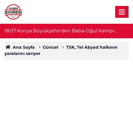
18:05
Konya Büyükşehir yeni bir köprü ve alt geçit
17
daha yapacak
Ana Sayfa
Güncel
TSK, Tel Abyad halkının
yaralarını sarıyor