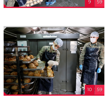
9
59
10
59