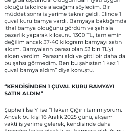
olduğu takdirde alacağımı söyledim. Bir
müddet sonra iş yerime tekrar geldi. Elinde 1
çuval kuru bamya vardı. Bamyaya baktığımda
ithal bamya olduğunu gördüm ve şahısla
pazarlık yaparak kilosunu 1300 TL, tam emin
değilim ancak 37-40 kilogram bamyayı satın
aldım. Bamyaların parası olan 52 bin TL’yi
elden verdim. Parasını aldı ve gitti bir daha da
bu şahsı görmedim. Ben bu şahıstan 1 kez 1
çuval bamya aldım” diye konuştu.
“KENDİSİNDEN 1 ÇUVAL KURU BAMYAYI
SATIN ALDIM”
Şüpheli İsa Y. ise “Hakan Çığır’ı tanımıyorum.
Ancak bu kişi 16 Aralık 2025 günü, akşam
vakti iş yerime gelerek, kendisinde daha
önceden kalan çiçek kuru bamyası olduğunu