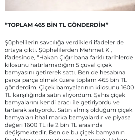
“TOPLAM 465 BİN TL GÖNDERDİM”
Şüphelilerin savcılığa verdikleri ifadeler de
ortaya çıktı. Şüphelilerden Mehmet K.,
ifadesinde, “Hakan Çığır bana farklı tarihlerde
kilosunu hatırlamadığım 5 çuval çiçek
bamyasını getirerek sattı. Ben de hesabına
parça parça olmak üzere toplam 465 bin TL
gönderdim. Çiçek bamyalarının kilosunu 1600
TL karşılığında satın alıyordum. Şahıs çiçek
bamyalarını kendi aracı ile getiriyordu ve
tartarak satıyordu. Satın almış olduğum çiçek
bamyaları ithal marka bamyalardır ve piyasa
değeri 1600 TL ile 2 bin TL arasında
değişmektedir. Ben de bu çiçek bamyanın
fiyatı biraz uygun olunca işim gereği Hakan