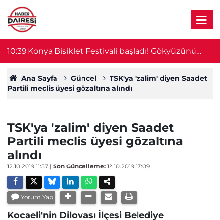
10:39
Konya Bisiklet Festivali başladı! Gökyüzünü
1
drone’lar, tarihi yapıyı ışık gösterisi aydınlattı
Ana Sayfa
Güncel
TSK'ya 'zalim' diyen Saadet
Partili meclis üyesi gözaltına alındı
TSK'ya 'zalim' diyen Saadet
Partili meclis üyesi gözaltına
alındı
12.10.2019 11:57
|
Son Güncelleme:
12.10.2019 17:09
Yorum Yap
Kocaeli'nin Dilovası İlçesi Belediye