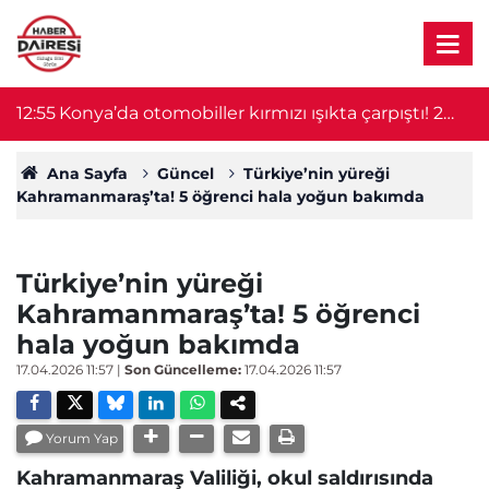
12:55
Konya’da otomobiller kırmızı ışıkta çarpıştı! 2
1
kişi yaralandı
Ana Sayfa
Güncel
Türkiye’nin yüreği
Kahramanmaraş’ta! 5 öğrenci hala yoğun bakımda
Türkiye’nin yüreği
Kahramanmaraş’ta! 5 öğrenci
hala yoğun bakımda
17.04.2026 11:57
|
Son Güncelleme:
17.04.2026 11:57
Yorum Yap
Kahramanmaraş Valiliği, okul saldırısında