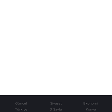
Güncel
Siyaset
Ekonomi
Türkiye
3. Sayfa
Konya