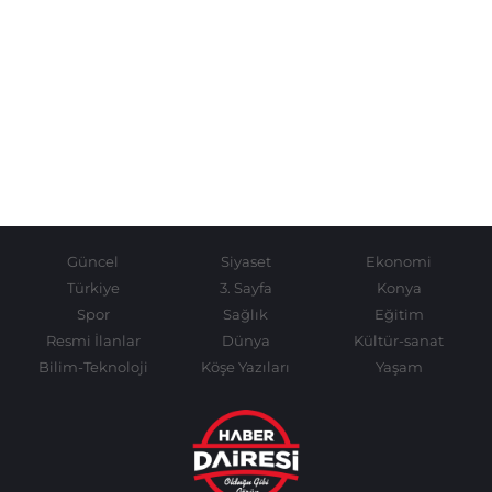
Güncel
Siyaset
Ekonomi
Türkiye
3. Sayfa
Konya
Spor
Sağlık
Eğitim
Resmi İlanlar
Dünya
Kültür-sanat
Bilim-Teknoloji
Köşe Yazıları
Yaşam