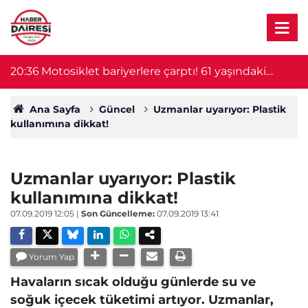
e
20:36
Motosiklet bariyerlere çarptı! 61 yaşındaki
19
sürücü hayatını kaybetti
Ana Sayfa
Güncel
Uzmanlar uyarıyor: Plastik
kullanımına dikkat!
Uzmanlar uyarıyor: Plastik
kullanımına dikkat!
07.09.2019 12:05
|
Son Güncelleme:
07.09.2019 13:41
Yorum Yap
Havaların sıcak olduğu günlerde su ve
soğuk içecek tüketimi artıyor. Uzmanlar,