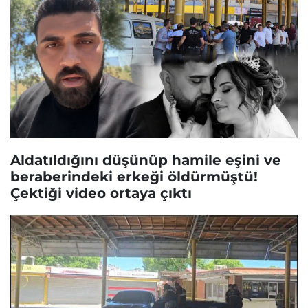
Aldatıldığını düşünüp hamile eşini ve
beraberindeki erkeği öldürmüştü!
Çektiği video ortaya çıktı