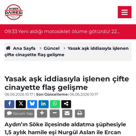
er
09:33
Yeni aldığı motosiklet ölüme götürdü! 22
0
yaşındaki genç hayatını kaybetti
Ana Sayfa
Güncel
Yasak aşk iddiasıyla işlenen
çifte cinayette flaş gelişme
Yasak aşk iddiasıyla işlenen çifte
cinayette flaş gelişme
06.06.2026 10:17
|
Son Güncelleme:
06.06.2026 10:17
Yorum Yap
Aydın’ın Söke ilçesinde aldatma şüphesiyle
1,5 aylık hamile eşi Nurgül Aslan ile Ercan