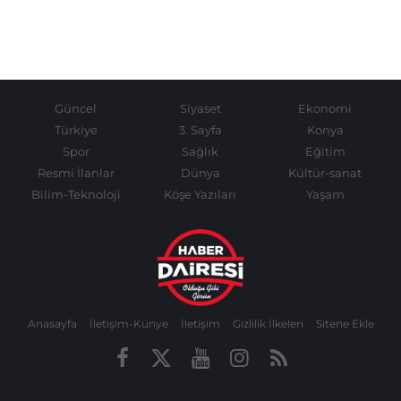
Güncel
Siyaset
Ekonomi
Türkiye
3. Sayfa
Konya
Spor
Sağlık
Eğitim
Resmi İlanlar
Dünya
Kültür-sanat
Bilim-Teknoloji
Köşe Yazıları
Yaşam
Anasayfa
İletişim-Künye
İletişim
Gizlilik İlkeleri
Sitene Ekle