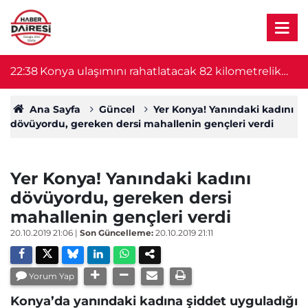
22:38
Konya ulaşımını rahatlatacak 82 kilometrelik
22
proje başlıyor! Bakan Uraloğlu duyurdu
Ana Sayfa
Güncel
Yer Konya! Yanındaki kadını
dövüyordu, gereken dersi mahallenin gençleri verdi
Yer Konya! Yanındaki kadını
dövüyordu, gereken dersi
mahallenin gençleri verdi
20.10.2019 21:06
|
Son Güncelleme:
20.10.2019 21:11
Yorum Yap
Konya’da yanındaki kadına şiddet uyguladığı