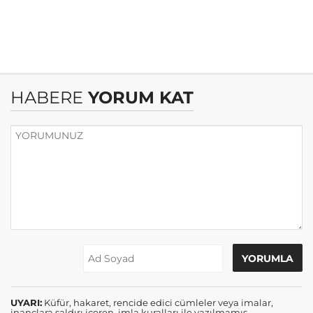
HABERE
YORUM KAT
UYARI:
Küfür, hakaret, rencide edici cümleler veya imalar,
inançlara saldırı içeren, imla kuralları ile yazılmamış,