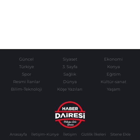
Güncel
Siyaset
Ekonomi
Türkiye
3. Sayfa
Konya
Spor
Sağlık
Eğitim
Resmi İlanlar
Dünya
Kültür-sanat
Bilim-Teknoloji
Köşe Yazıları
Yaşam
Anasayfa
İletişim-Künye
İletişim
Gizlilik İlkeleri
Sitene Ekle