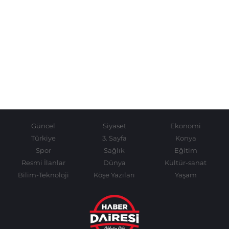
Güncel
Siyaset
Ekonomi
Türkiye
3. Sayfa
Konya
Spor
Sağlık
Eğitim
Resmi İlanlar
Dünya
Kültür-sanat
Bilim-Teknoloji
Köşe Yazıları
Yaşam