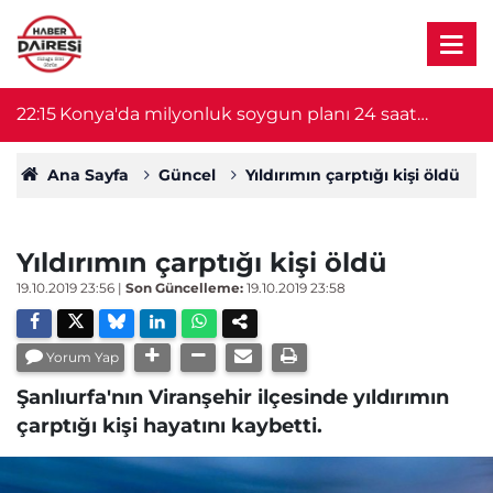
22:15
Konya'da milyonluk soygun planı 24 saat
2
sürdü! Şüpheliler yakalandı
Ana Sayfa
Güncel
Yıldırımın çarptığı kişi öldü
Yıldırımın çarptığı kişi öldü
19.10.2019 23:56
|
Son Güncelleme:
19.10.2019 23:58
Yorum Yap
Şanlıurfa'nın Viranşehir ilçesinde yıldırımın
çarptığı kişi hayatını kaybetti.