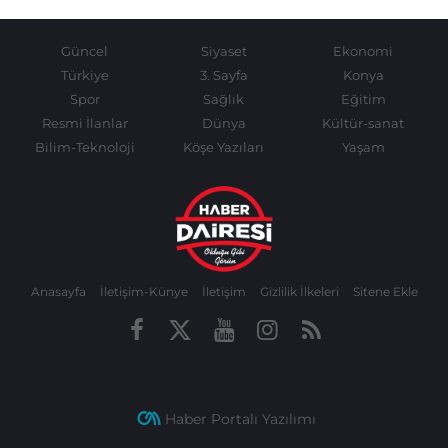
Güncel
Siyaset
Ekonomi
Türkiye
3. Sayfa
Konya
Spor
Sağlık
Eğitim
Resmi İlanlar
Dünya
Kültür-sanat
Bilim-Teknoloji
Köşe Yazıları
Yaşam
Anasayfa
İletişim-Künye
İletişim
Gizlilik İlkeleri
Sitene Ekle
Haber Portalı Yazılımı