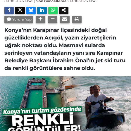
09.08.2026 18:45
|
Son Güncelleme:
09.08.2026 18:45
Yorum Yap
Konya’nın Karapınar ilçesindeki doğal
güzelliklerden Acıgöl, yazın ziyaretçilerin
uğrak noktası oldu. Masmavi sularda
serinleyen vatandaşların yanı sıra Karapınar
Belediye Başkanı İbrahim Önal’ın jet ski turu
da renkli görüntülere sahne oldu.