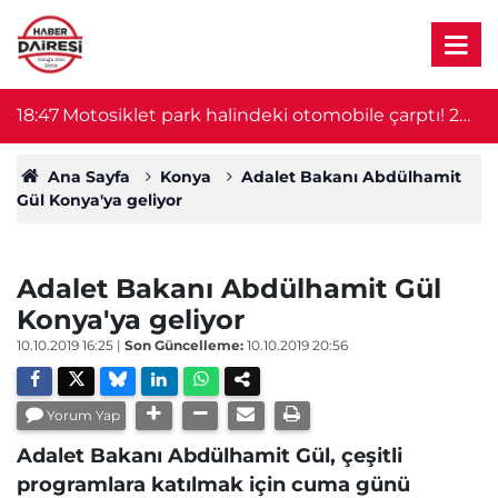
18:47
Motosiklet park halindeki otomobile çarptı! 2
1
kişi hayatını kaybetti
Ana Sayfa
Konya
Adalet Bakanı Abdülhamit
Gül Konya'ya geliyor
Adalet Bakanı Abdülhamit Gül
Konya'ya geliyor
10.10.2019 16:25
|
Son Güncelleme:
10.10.2019 20:56
Yorum Yap
Adalet Bakanı Abdülhamit Gül, çeşitli
programlara katılmak için cuma günü