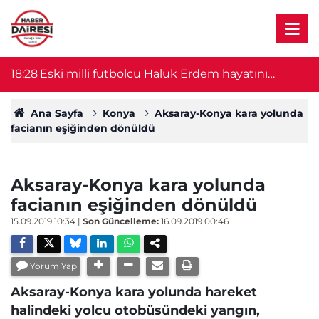
18:28
Eski milli futbolcu Haluk Erdem hayatını
18
kaybetti
Ana Sayfa
Konya
Aksaray-Konya kara yolunda
facianın eşiğinden dönüldü
Aksaray-Konya kara yolunda
facianın eşiğinden dönüldü
15.09.2019 10:34
|
Son Güncelleme:
16.09.2019 00:46
Yorum Yap
Aksaray-Konya kara yolunda hareket
halindeki yolcu otobüsündeki yangın,