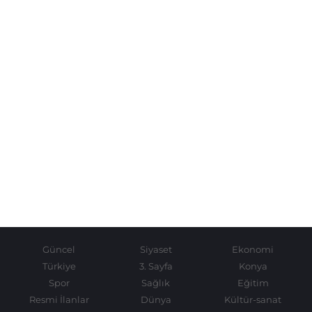
Güncel
Siyaset
Ekonomi
Türkiye
3. Sayfa
Konya
Spor
Sağlık
Eğitim
Resmi İlanlar
Dünya
Kültür-sanat