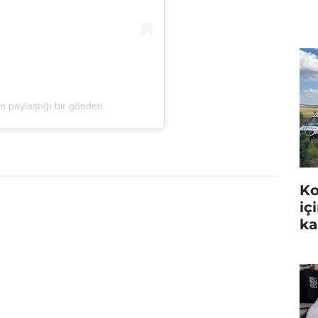
 paylaştığı bir gönderi
Ko
iç
ka