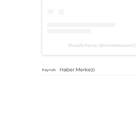
Mustafa Kavuş (@mustafakavuss)'in
Haber Merkezi
Kaynak: