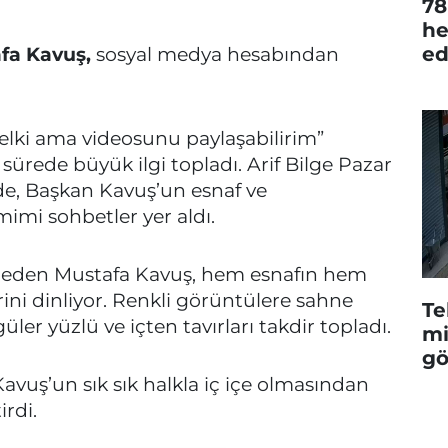
78
he
ed
fa Kavuş,
sosyal medya hesabından
lki ama videosunu paylaşabilirim”
a sürede büyük ilgi topladı. Arif Bilge Pazar
e, Başkan Kavuş’un esnaf ve
mimi sohbetler yer aldı.
ret eden Mustafa Kavuş, hem esnafın hem
rini dinliyor. Renkli görüntülere sahne
Te
ler yüzlü ve içten tavırları takdir topladı.
mi
gö
avuş’un sık sık halkla iç içe olmasından
rdi.