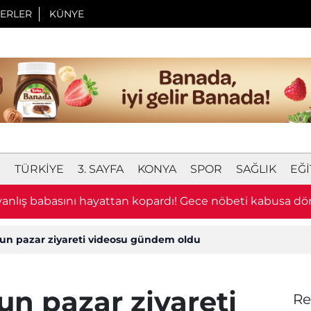
ERLER
KÜNYE
I
TÜRKIYE
3. SAYFA
KONYA
SPOR
SAĞLIK
EĞI
 yanlış babasını hayattan kopardı! Gece nöbeti kabusa d
un pazar ziyareti videosu gündem oldu
n pazar ziyareti
Re