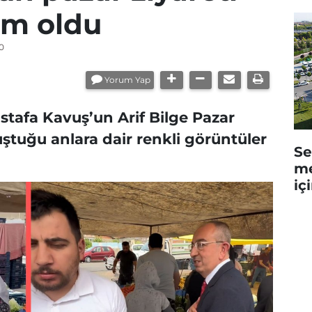
em oldu
0
Yorum Yap
tafa Kavuş’un Arif Bilge Pazar
ştuğu anlara dair renkli görüntüler
Se
me
iç