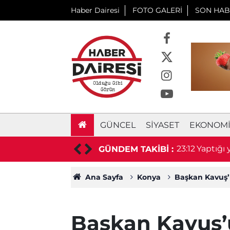
Haber Dairesi
FOTO GALERİ
SON HAB
GÜNCEL
SIYASET
EKONOM
 prefabrik depo için ihaleye çıkıyor
23:12
Yaptığı
GÜNDEM TAKİBİ :
Ana Sayfa
Konya
Başkan Kavuş’
Başkan Kavuş’u