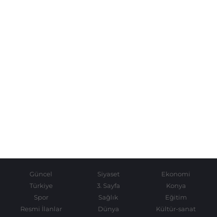
Güncel
Siyaset
Ekonomi
Türkiye
3. Sayfa
Konya
Spor
Sağlık
Eğitim
Resmi İlanlar
Dünya
Kültür-sanat