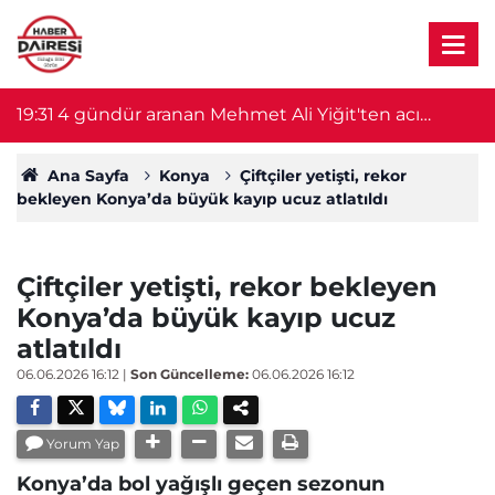
19:31
4 gündür aranan Mehmet Ali Yiğit'ten acı
1
haber! Cesedi serada bulundu
Ana Sayfa
Konya
Çiftçiler yetişti, rekor
bekleyen Konya’da büyük kayıp ucuz atlatıldı
Çiftçiler yetişti, rekor bekleyen
Konya’da büyük kayıp ucuz
atlatıldı
06.06.2026 16:12
|
Son Güncelleme:
06.06.2026 16:12
Yorum Yap
Konya’da bol yağışlı geçen sezonun