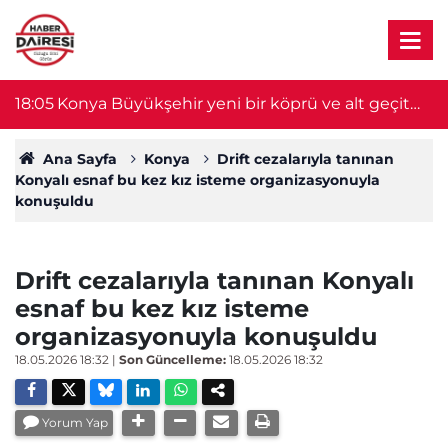
18:05
Konya Büyükşehir yeni bir köprü ve alt geçit
17
daha yapacak
Ana Sayfa
Konya
Drift cezalarıyla tanınan
Konyalı esnaf bu kez kız isteme organizasyonuyla
konuşuldu
Drift cezalarıyla tanınan Konyalı
esnaf bu kez kız isteme
organizasyonuyla konuşuldu
18.05.2026 18:32
|
Son Güncelleme:
18.05.2026 18:32
Yorum Yap