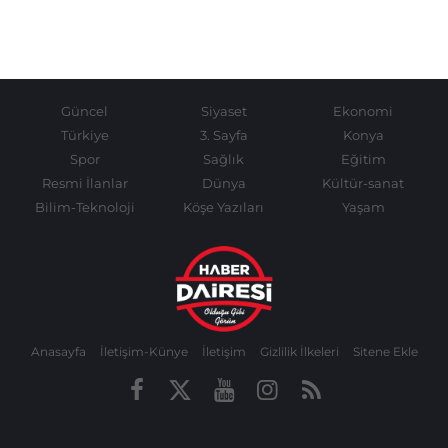
Güncel
Siyaset
Ekonomi
Türkiye
3. Sayfa
Konya
Spor
Sağlık
Eğitim
Resmi İlanlar
Dünya
Kültür-sanat
Bilim-Teknoloji
Köşe Yazıları
Yaşam
Anasayfa
İletişim-Künye
İletişim
Gizlilik İlkeleri
Sitene Ekle