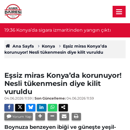
18:48
Soluduğu gaz 5 yaşındaki kızın sonu oldu!
1
Hayatını kaybetti
Ana Sayfa
Konya
Eşsiz miras Konya’da
korunuyor! Nesli tükenmesin diye kilit vuruldu
Eşsiz miras Konya’da korunuyor!
Nesli tükenmesin diye kilit
vuruldu
04.06.2026 11:59
|
Son Güncelleme:
04.06.2026 11:59
Yorum Yap
Boynuza benzeyen ibiği ve güneşte yeşil-