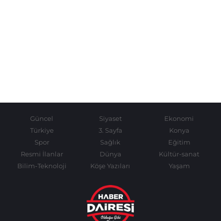
Güncel
Siyaset
Ekonomi
Türkiye
3. Sayfa
Konya
Spor
Sağlık
Eğitim
Resmi İlanlar
Dünya
Kültür-sanat
Bilim-Teknoloji
Köşe Yazıları
Yaşam