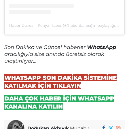
Haber Dairesi | Konya Haber (@haberdairesi)'in paylaştığı bir gönderi
Son Dakika ve Güncel haberler
WhatsApp
aracılığıyla size anında ücretsiz olarak
ulaştırılıyor...
WHATSAPP SON DAKİKA SİSTEMİNE
KATILMAK İÇİN TIKLAYIN
DAHA ÇOK HABER İÇİN WHATSAPP
KANALINA KATILIN
Doğukan Akbıyık
Muhabir