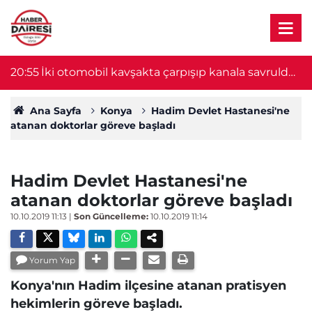
20:55
İki otomobil kavşakta çarpışıp kanala savruldu!
2
1 ölü, 8 yaralı var
Ana Sayfa
Konya
Hadim Devlet Hastanesi'ne
atanan doktorlar göreve başladı
Hadim Devlet Hastanesi'ne
atanan doktorlar göreve başladı
10.10.2019 11:13
|
Son Güncelleme:
10.10.2019 11:14
Yorum Yap
Konya'nın Hadim ilçesine atanan pratisyen
hekimlerin göreve başladı.