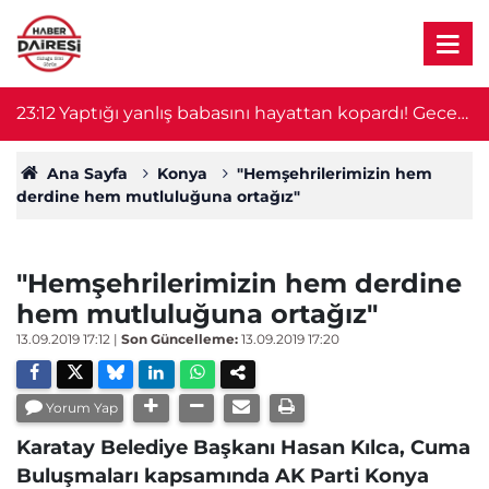
23:12
Yaptığı yanlış babasını hayattan kopardı! Gece
2
nöbeti kabusa döndü
Ana Sayfa
Konya
"Hemşehrilerimizin hem
derdine hem mutluluğuna ortağız"
"Hemşehrilerimizin hem derdine
hem mutluluğuna ortağız"
13.09.2019 17:12
|
Son Güncelleme:
13.09.2019 17:20
Yorum Yap
Karatay Belediye Başkanı Hasan Kılca, Cuma
Buluşmaları kapsamında AK Parti Konya