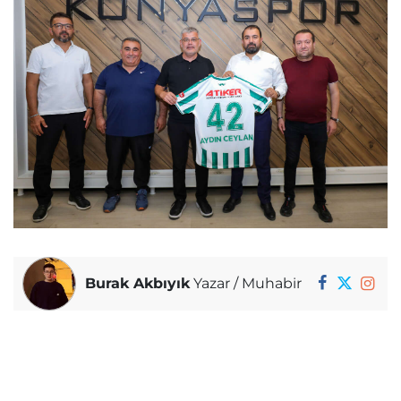
Burak Akbıyık
Yazar / Muhabir