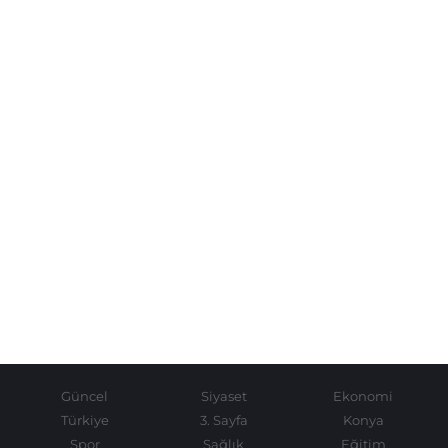
Güncel
Siyaset
Ekonomi
Türkiye
3. Sayfa
Konya
Spor
Sağlık
Eğitim