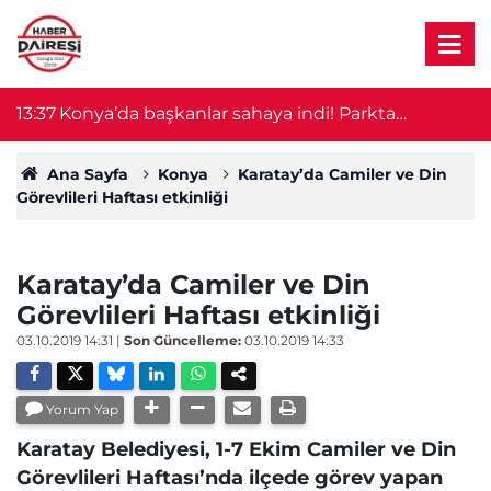
13:37
Konya’da başkanlar sahaya indi! Parkta
13
vatandaşların taleplerini dinledi
Ana Sayfa
Konya
Karatay’da Camiler ve Din
Görevlileri Haftası etkinliği
Karatay’da Camiler ve Din
Görevlileri Haftası etkinliği
03.10.2019 14:31
|
Son Güncelleme:
03.10.2019 14:33
Yorum Yap
Karatay Belediyesi, 1-7 Ekim Camiler ve Din
Görevlileri Haftası’nda ilçede görev yapan