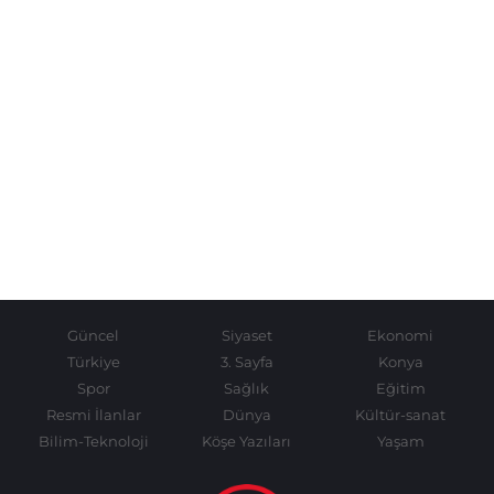
Güncel
Siyaset
Ekonomi
Türkiye
3. Sayfa
Konya
Spor
Sağlık
Eğitim
Resmi İlanlar
Dünya
Kültür-sanat
Bilim-Teknoloji
Köşe Yazıları
Yaşam