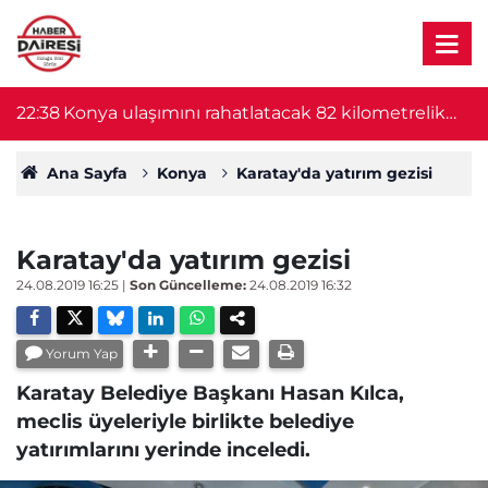
22:38
Konya ulaşımını rahatlatacak 82 kilometrelik
22
proje başlıyor! Bakan Uraloğlu duyurdu
Ana Sayfa
Konya
Karatay'da yatırım gezisi
Karatay'da yatırım gezisi
24.08.2019 16:25
|
Son Güncelleme:
24.08.2019 16:32
Yorum Yap
Karatay Belediye Başkanı Hasan Kılca,
meclis üyeleriyle birlikte belediye
yatırımlarını yerinde inceledi.