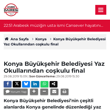
22:51
Arabesk müziğin usta ismi Cansever hayatını
21
kaybetti
Ana Sayfa
Konya
Konya Büyükşehir Belediyesi
Yaz Okullarından coşkulu final
Konya Büyükşehir Belediyesi Yaz
Okullarından coşkulu final
29.08.2019 15:09
|
Son Güncelleme:
29.08.2019 15:30
Yorum Yap
Konya Büyükşehir Belediyesi’nin çeşitli
alanlarda Konya genelinde düzenlediği yaz