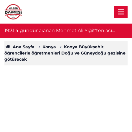
18:54
78 yaşındaki kadın ambulans helikopterle
18
Konya'ya sevk edildi
Ana Sayfa
Konya
Konya Büyükşehir,
öğrencilerle öğretmenleri Doğu ve Güneydoğu gezisine
götürecek