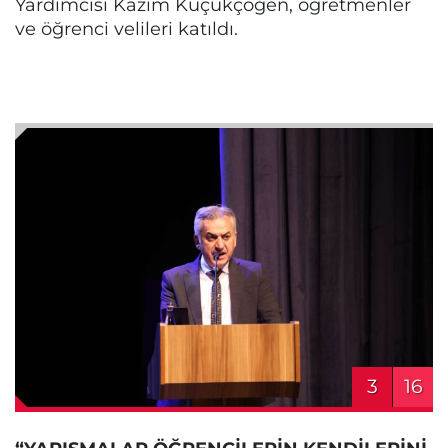
Yardımcısı Kazım Küçükçöğen, öğretmenler
ve öğrenci velileri katıldı.
3
16