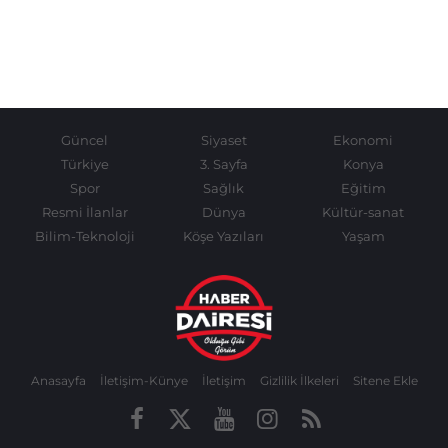
Güncel
Siyaset
Ekonomi
Türkiye
3. Sayfa
Konya
Spor
Sağlık
Eğitim
Resmi İlanlar
Dünya
Kültür-sanat
Bilim-Teknoloji
Köşe Yazıları
Yaşam
Anasayfa
İletişim-Künye
İletişim
Gizlilik İlkeleri
Sitene Ekle