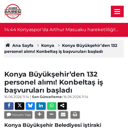
14:44
Konyaspor’da Arthur Masuaku hareketliliği!
1
İmza için geliyor
Ana Sayfa
Konya
Konya Büyükşehir’den 132
personel alımı! Konbeltaş iş başvuruları başladı
Konya Büyükşehir’den 132
personel alımı! Konbeltaş iş
başvuruları başladı
16.06.2026 11:14
|
Son Güncelleme:
16.06.2026 11:14
Yorum Yap
Konya Büyükşehir Belediyesi iştiraki