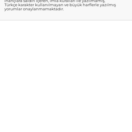
inançlara saldırı içeren, imla kuralları ile yazılmamış,
Türkçe karakter kullanılmayan ve büyük harflerle yazılmış
yorumlar onaylanmamaktadır.