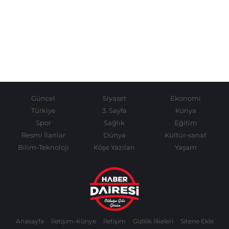
Güncel
Siyaset
Ekonomi
Türkiye
3. Sayfa
Konya
Spor
Sağlık
Eğitim
Resmi İlanlar
Dünya
Kültür-sanat
Bilim-Teknoloji
Köşe Yazıları
Yaşam
Anasayfa
İletişim-Künye
İletişim
Gizlilik İlkeleri
Sitene Ekle