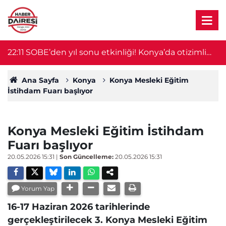
ra
22:11
SOBE’den yıl sonu etkinliği! Konya’da otizimli
2
öğrenciler sahne aldı
Ana Sayfa
Konya
Konya Mesleki Eğitim
İstihdam Fuarı başlıyor
Konya Mesleki Eğitim İstihdam
Fuarı başlıyor
20.05.2026 15:31
|
Son Güncelleme:
20.05.2026 15:31
Yorum Yap
16-17 Haziran 2026 tarihlerinde
gerçekleştirilecek 3. Konya Mesleki Eğitim