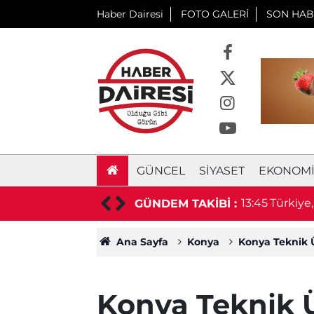
Haber Dairesi
FOTO GALERİ
SON HAB
GÜNCEL
SIYASET
EKONOM
li motosikletin üzerine sürdü
13:45
Türkiye
GÜNDEM TAKİBİ :
Ana Sayfa
Konya
Konya Teknik Ü
Konya Teknik Ü