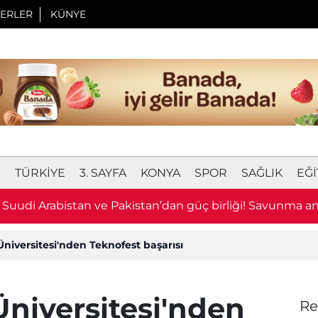
ERLER
KÜNYE
I
TÜRKIYE
3. SAYFA
KONYA
SPOR
SAĞLIK
EĞI
, Suudi Arabistan ve Pakistan’dan güç birliği! Savunma a
niversitesi'nden Teknofest başarısı
niversitesi'nden
Re