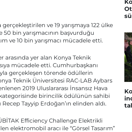
Ko
Ot
sü
da gerçekleştirilen ve 19 yarışmaya 122 ülke
 ve 50 bin yarışmacının başvurduğu
takım ve 10 bin yarışmacı mücadele etti.
r arasında yer alan Konya Teknik
yasıya mücadele etti. Cumhurbaşkanı
yla gerçekleşen törende ödüllerin
Konya Teknik Üniversitesi RAC-LAB Aybars
enlenen 2019 Uluslararası İnsansız Hava
Ko
kategorisinde birincilik ödülünün sahibi
in
Recep Tayyip Erdoğan’ın elinden aldı.
ta
İTAK Efficiency Challenge Elektrikli
ilen elektromobil aracı ile “Görsel Tasarım”