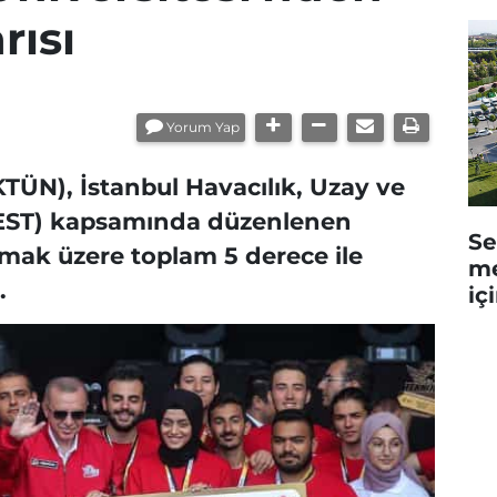
rısı
Yorum Yap
TÜN), İstanbul Havacılık, Uzay ve
FEST) kapsamında düzenlenen
Se
olmak üzere toplam 5 derece ile
me
ı.
iç