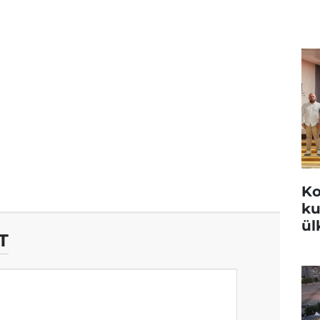
Ko
ku
ül
T