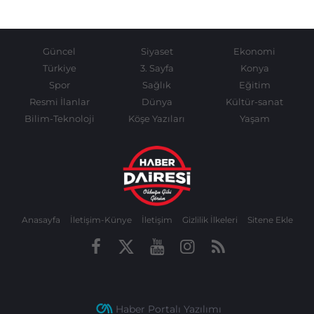
Güncel
Siyaset
Ekonomi
Türkiye
3. Sayfa
Konya
Spor
Sağlık
Eğitim
Resmi İlanlar
Dünya
Kültür-sanat
Bilim-Teknoloji
Köşe Yazıları
Yaşam
Anasayfa
İletişim-Künye
İletişim
Gizlilik İlkeleri
Sitene Ekle
Haber Portalı Yazılımı