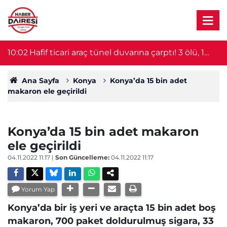
10:02
Hafif ticari araç tünel duvarına çarptı! 3 ölü, 1
0
yaralı
Ana Sayfa
Konya
Konya’da 15 bin adet
makaron ele geçirildi
Konya’da 15 bin adet makaron
ele geçirildi
04.11.2022 11:17
|
Son Güncelleme:
04.11.2022 11:17
Yorum Yap
Konya’da bir iş yeri ve araçta 15 bin adet boş
makaron, 700 paket doldurulmuş sigara, 33