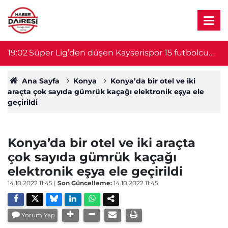
19:02
Süper Lig’den düşen Kayserispor 15 futbolcu
1
birden aldı
Ana Sayfa
Konya
Konya’da bir otel ve iki
araçta çok sayıda gümrük kaçağı elektronik eşya ele
geçirildi
Konya’da bir otel ve iki araçta
çok sayıda gümrük kaçağı
elektronik eşya ele geçirildi
14.10.2022 11:45
|
Son Güncelleme:
14.10.2022 11:45
Yorum Yap