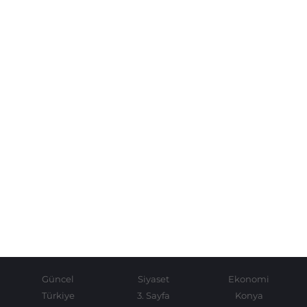
Güncel
Siyaset
Ekonomi
Türkiye
3. Sayfa
Konya