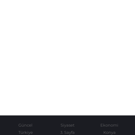
Güncel
Siyaset
Ekonomi
Türkiye
3. Sayfa
Konya