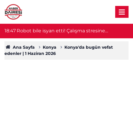
18:42
Ambulansla otomobil çarpıştı! İlk müdahaleyi
1
yaralı sağlıkçılar yaptı
Ana Sayfa
Konya
Konya'da bugün vefat
edenler | 1 Haziran 2026