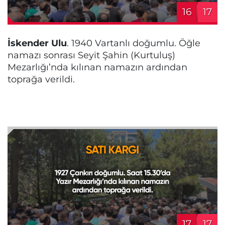
16
17
İskender Ulu
. 1940 Vartanlı doğumlu. Öğle
namazı sonrası Seyit Şahin (Kurtuluş)
Mezarlığı’nda kılınan namazın ardından
toprağa verildi.
17
17