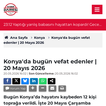
23:12
Yaptığı yanlış babasını hayattan kopardı! Gece
2
nöbeti kabusa döndü
Ana Sayfa
Konya
Konya'da bugün vefat
edenler | 20 Mayıs 2026
Konya'da bugün vefat edenler |
20 Mayıs 2026
20.05.2026 16:02
|
Son Güncelleme:
20.05.2026 16:02
Yorum Yap
Bugün Konya’da hayatını kaybeden 12 kişi
toprağa verildi. İşte 20 Mayıs Çarşamba