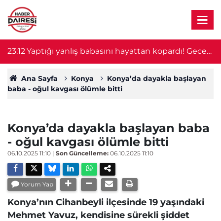
23:12
Yaptığı yanlış babasını hayattan kopardı! Gece
2
nöbeti kabusa döndü
Ana Sayfa
Konya
Konya’da dayakla başlayan
baba - oğul kavgası ölümle bitti
Konya’da dayakla başlayan baba
- oğul kavgası ölümle bitti
06.10.2025 11:10
|
Son Güncelleme:
06.10.2025 11:10
Yorum Yap
Konya’nın Cihanbeyli ilçesinde 19 yaşındaki
Mehmet Yavuz, kendisine sürekli şiddet