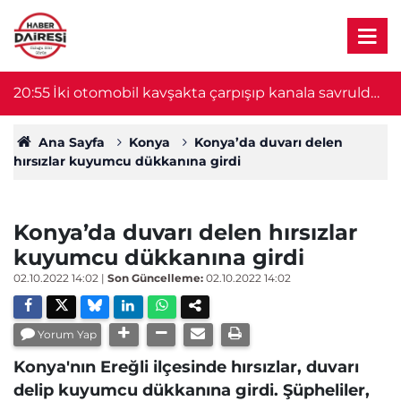
20:55
İki otomobil kavşakta çarpışıp kanala savruldu!
2
1 ölü, 8 yaralı var
Ana Sayfa
Konya
Konya’da duvarı delen
hırsızlar kuyumcu dükkanına girdi
Konya’da duvarı delen hırsızlar
kuyumcu dükkanına girdi
02.10.2022 14:02
|
Son Güncelleme:
02.10.2022 14:02
Yorum Yap
Konya'nın Ereğli ilçesinde hırsızlar, duvarı
delip kuyumcu dükkanına girdi. Şüpheliler,