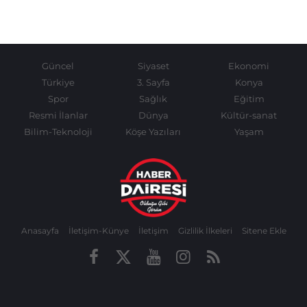
Güncel
Siyaset
Ekonomi
Türkiye
3. Sayfa
Konya
Spor
Sağlık
Eğitim
Resmi İlanlar
Dünya
Kültür-sanat
Bilim-Teknoloji
Köşe Yazıları
Yaşam
Anasayfa
İletişim-Künye
İletişim
Gizlilik İlkeleri
Sitene Ekle