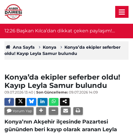
12:26
Başkan Kılca’dan dikkat çeken paylaşım!
12
Karatay’da böcek ilaçlamasında ikinci evre
başladı
Ana Sayfa
Konya
Konya’da ekipler seferber
oldu! Kayıp Leyla Samur bulundu
Konya’da ekipler seferber oldu!
Kayıp Leyla Samur bulundu
09.07.2026 13:40
|
Son Güncelleme:
09.07.2026 14:09
Yorum Yap
Konya’nın Akşehir ilçesinde Pazartesi
gününden beri kayıp olarak aranan Leyla