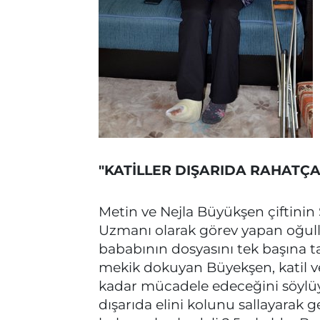
"KATİLLER DIŞARIDA RAHATÇ
Metin ve Nejla Büyükşen çiftinin 
Uzmanı olarak görev yapan oğull
bababının dosyasını tek başına t
mekik dokuyan Büyekşen, katil ve
kadar mücadele edeceğini söylüyor
dışarıda elini kolunu sallayarak 