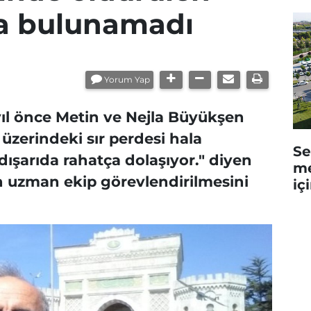
ala bulunamadı
Yorum Yap
ıl önce Metin ve Nejla Büyükşen
 üzerindeki sır perdesi hala
Se
dışarıda rahatça dolaşıyor." diyen
me
in uzman ekip görevlendirilmesini
iç