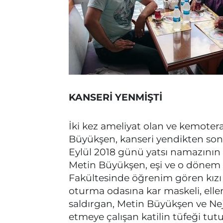
KANSERİ YENMİŞTİ
İki kez ameliyat olan ve kemoter
Büyükşen, kanseri yendikten sonr
Eylül 2018 günü yatsı namazını
Metin Büyükşen, eşi ve o dönem U
Fakültesinde öğrenim gören kızı 
oturma odasına kar maskeli, elleri
saldırgan, Metin Büyükşen ve Nej
etmeye çalışan katilin tüfeği tu