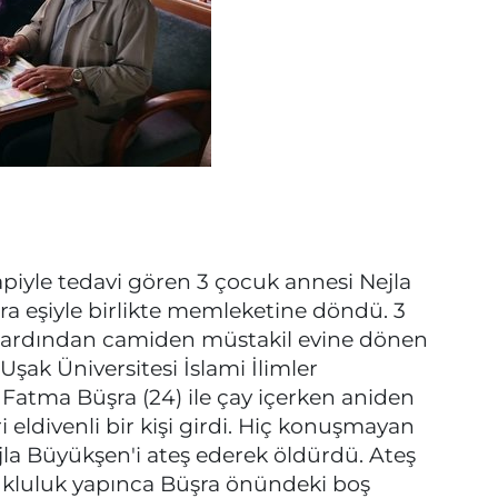
apiyle tedavi gören 3 çocuk annesi Nejla
a eşiyle birlikte memleketine döndü. 3
n ardından camiden müstakil evine dönen
şak Üniversitesi İslami İlimler
Fatma Büşra (24) ile çay içerken aniden
 eldivenli bir kişi girdi. Hiç konuşmayan
la Büyükşen'i ateş ederek öldürdü. Ateş
tukluluk yapınca Büşra önündeki boş