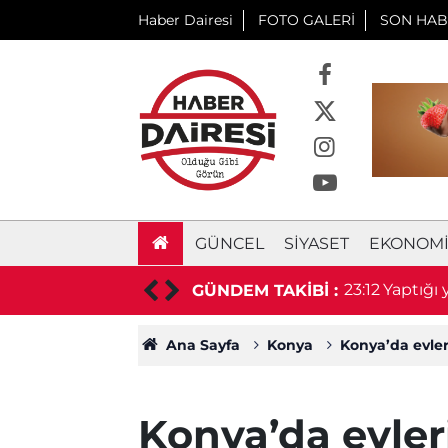
Haber Dairesi
FOTO GALERİ
SON HAB
GÜNCEL
SIYASET
EKONOM
 prefabrik depo için ihaleye çıkıyor
23:12
Yaptığı
GÜNDEM TAKİBİ :
Ana Sayfa
Konya
Konya’da evler
Konya’da evler