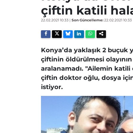
çiftin katili h
22.02.2021 10:33
|
Son Güncelleme:
22.02.2021 10:33
Konya’da yaklaşık 2 buçuk y
çiftinin öldürülmesi olayının
aralanamadı. "Ailemin katili 
çiftin doktor oğlu, dosya iç
istiyor.