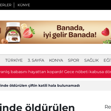
ERLER
KÜNYE
I
TÜRKIYE
3. SAYFA
KONYA
SPOR
SAĞLIK
EĞI
 yanlış babasını hayattan kopardı! Gece nöbeti kabusa d
inde öldürülen çiftin katili hala bulunamadı
inde öldürülen
Re