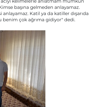
Bu acıyı kelimelerle anlatmam mümkün
r. Kimse başına gelmeden anlayamaz.
i anlayamaz. Katil ya da katiller dışarıda
Bu benim çok ağrıma gidiyor" dedi.