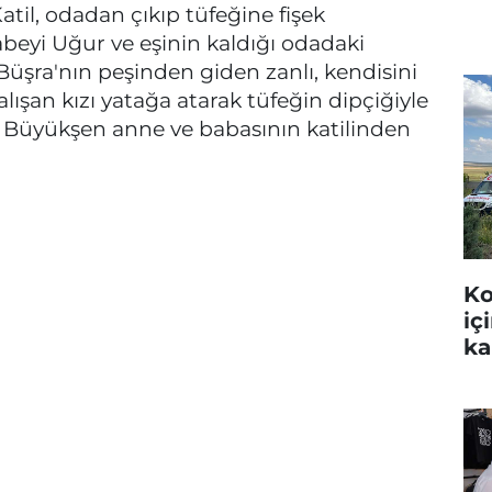
 Katil, odadan çıkıp tüfeğine fişek
beyi Uğur ve eşinin kaldığı odadaki
Büşra'nın peşinden giden zanlı, kendisini
şan kızı yatağa atarak tüfeğin dipçiğiyle
 Büyükşen anne ve babasının katilinden
Ko
iç
ka