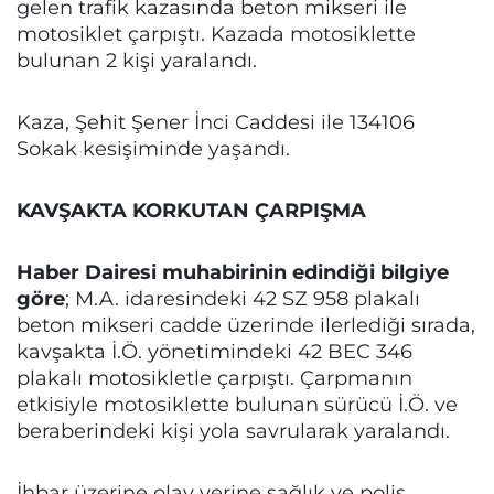
gelen trafik kazasında beton mikseri ile
motosiklet çarpıştı. Kazada motosiklette
bulunan 2 kişi yaralandı.
Kaza, Şehit Şener İnci Caddesi ile 134106
Sokak kesişiminde yaşandı.
KAVŞAKTA KORKUTAN ÇARPIŞMA
Haber Dairesi muhabirinin edindiği bilgiye
göre
; M.A. idaresindeki 42 SZ 958 plakalı
beton mikseri cadde üzerinde ilerlediği sırada,
kavşakta İ.Ö. yönetimindeki 42 BEC 346
plakalı motosikletle çarpıştı. Çarpmanın
etkisiyle motosiklette bulunan sürücü İ.Ö. ve
beraberindeki kişi yola savrularak yaralandı.
İhbar üzerine olay yerine sağlık ve polis