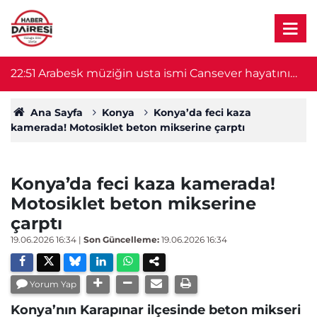
22:51
Arabesk müziğin usta ismi Cansever hayatını
21
kaybetti
Ana Sayfa
Konya
Konya’da feci kaza
kamerada! Motosiklet beton mikserine çarptı
Konya’da feci kaza kamerada!
Motosiklet beton mikserine
çarptı
19.06.2026 16:34
|
Son Güncelleme:
19.06.2026 16:34
Yorum Yap
Konya’nın Karapınar ilçesinde beton mikseri