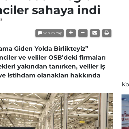
ciler sahaya indi
08
Yorum Yap
ma Giden Yolda Birlikteyiz”
iler ve veliler OSB’deki firmaları
ekleri yakından tanırken, veliler iş
 ve istihdam olanakları hakkında
Ko