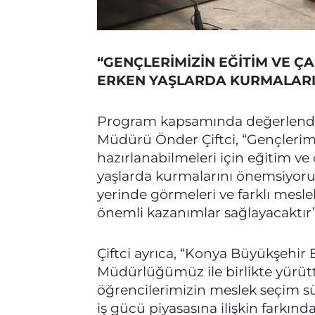
“GENÇLERİMİZİN EĞİTİM VE Ç
ERKEN YAŞLARDA KURMALARI
Program kapsamında değerlendi
Müdürü Önder Çiftci, “Gençlerimi
hazırlanabilmeleri için eğitim ve
yaşlarda kurmalarını önemsiyoruz
yerinde görmeleri ve farklı meslek
önemli kazanımlar sağlayacaktır”
Çiftci ayrıca, “Konya Büyükşehir 
Müdürlüğümüz ile birlikte yürü
öğrencilerimizin meslek seçim sü
iş gücü piyasasına ilişkin farkında