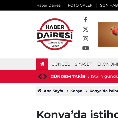
Haber Dairesi
FOTO GALERİ
SON HAB
GÜNCEL
SIYASET
EKONOM
daki sürücü hayatını kaybetti
19:31
4 gündür
GÜNDEM TAKİBİ :
Ana Sayfa
Konya
Konya’da istih
Konya’da istih