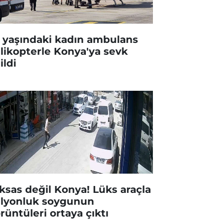
 yaşındaki kadın ambulans
likopterle Konya'ya sevk
ildi
ksas değil Konya! Lüks araçla
lyonluk soygunun
rüntüleri ortaya çıktı