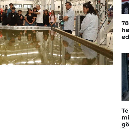
78
he
ed
Te
mi
gö