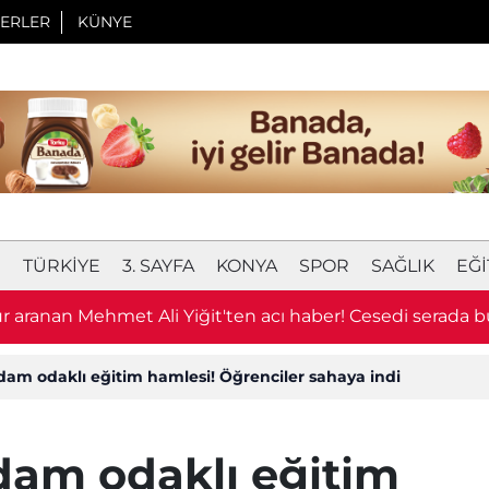
ERLER
KÜNYE
I
TÜRKIYE
3. SAYFA
KONYA
SPOR
SAĞLIK
EĞI
 aranan Mehmet Ali Yiğit'ten acı haber! Cesedi serada 
dam odaklı eğitim hamlesi! Öğrenciler sahaya indi
dam odaklı eğitim