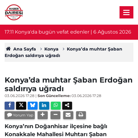
17:11
Konya'da bugün vefat edenler | 6 Ağustos 2026
1
Ana Sayfa
Konya
Konya’da muhtar Şaban
Erdoğan saldırıya uğradı
Konya’da muhtar Şaban Erdoğan
saldırıya uğradı
03.06.2026 17:28
|
Son Güncelleme:
03.06.2026 17:28
Yorum Yap
Konya’nın Doğanhisar ilçesine bağlı
Konakkale Mahallesi Muhtarı Şaban