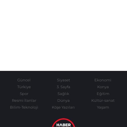
Güncel
Siyaset
Ekonomi
Türkiye
3. Sayfa
Konya
Spor
Sağlık
Eğitim
Resmi İlanlar
Dünya
Kültür-sanat
Bilim-Teknoloji
Köşe Yazıları
Yaşam