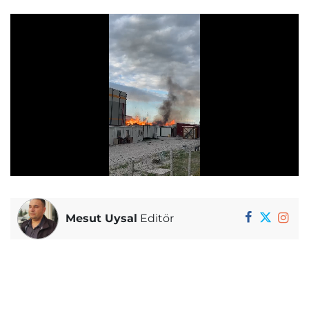
Mesut Uysal
Editör