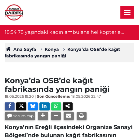
18:54
78 yaşındaki kadın ambulans helikopterle
18
Konya'ya sevk edildi
Ana Sayfa
Konya
Konya’da OSB’de kağıt
fabrikasında yangın paniği
Konya’da OSB’de kağıt
fabrikasında yangın paniği
18.05.2026 19:20
|
Son Güncelleme:
18.05.2026 22:47
Yorum Yap
Konya’nın Ereğli ilçesindeki Organize Sanayi
Bölgesi’nde bulunan kağıt fabrikasının