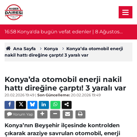
16:58
Konya'da bugün vefat edenler | 8 Ağustos
16
2026
Ana Sayfa
Konya
Konya’da otomobil enerji
nakil hattı direğine çarptı! 3 yaralı var
Konya’da otomobil enerji nakil
hattı direğine çarptı! 3 yaralı var
20.02.2026 19:49
|
Son Güncelleme:
20.02.2026 19:49
Yorum Yap
Konya’nın Beyşehir ilçesinde kontrolden
çıkarak araziye savrulan otomobil, enerji