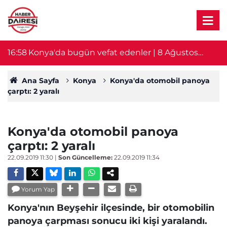
16:57
Konya’da temmuz ayında bin 964 trafik kazası
16
meydana geldi! 11 kişi hayatını kaybetti
Ana Sayfa
Konya
Konya'da otomobil panoya
çarptı: 2 yaralı
Konya'da otomobil panoya
çarptı: 2 yaralı
22.09.2019 11:30
|
Son Güncelleme:
22.09.2019 11:34
Yorum Yap
Konya'nın Beyşehir ilçesinde, bir otomobilin
panoya çarpması sonucu iki kişi yaralandı.