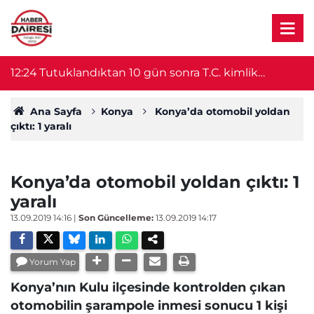
12:24
Tutuklandıktan 10 gün sonra T.C. kimlik
12
numarası sayesinde serbest kaldı
Ana Sayfa
Konya
Konya’da otomobil yoldan
çıktı: 1 yaralı
Konya’da otomobil yoldan çıktı: 1
yaralı
13.09.2019 14:16
|
Son Güncelleme:
13.09.2019 14:17
Yorum Yap
Konya’nın Kulu ilçesinde kontrolden çıkan
otomobilin şarampole inmesi sonucu 1 kişi