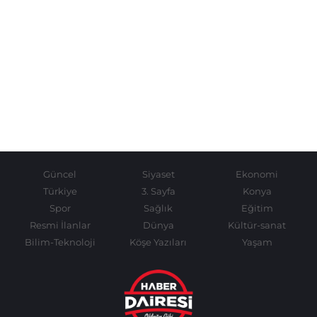
Güncel
Siyaset
Ekonomi
Türkiye
3. Sayfa
Konya
Spor
Sağlık
Eğitim
Resmi İlanlar
Dünya
Kültür-sanat
Bilim-Teknoloji
Köşe Yazıları
Yaşam