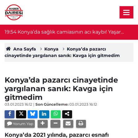
19:54
Konya’da sağlık camiasının acı kaybı! Yaşar
19
Ulutaş hayatını kaybetti
Ana Sayfa
Konya
Konya’da pazarcı
cinayetinde yargılanan sanık: Kavga için gitmedim
Konya’da pazarcı cinayetinde
yargılanan sanık: Kavga için
gitmedim
03.01.2023 16:12
|
Son Güncelleme:
03.01.2023 16:12
Yorum Yap
Konya’da 2021 yılında, pazarcı esnafı