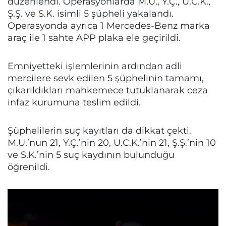
düzenlendi. Operasyonlarda M.U., Y.Ç., U.C.K.,
Ş.Ş. ve S.K. isimli 5 şüpheli yakalandı.
Operasyonda ayrıca 1 Mercedes-Benz marka
araç ile 1 sahte APP plaka ele geçirildi.
Emniyetteki işlemlerinin ardından adli
mercilere sevk edilen 5 şüphelinin tamamı,
çıkarıldıkları mahkemece tutuklanarak ceza
infaz kurumuna teslim edildi.
Şüphelilerin suç kayıtları da dikkat çekti.
M.U.’nun 21, Y.Ç.’nin 20, U.C.K.’nin 21, Ş.Ş.’nin 10
ve S.K.’nin 5 suç kaydının bulunduğu
öğrenildi.