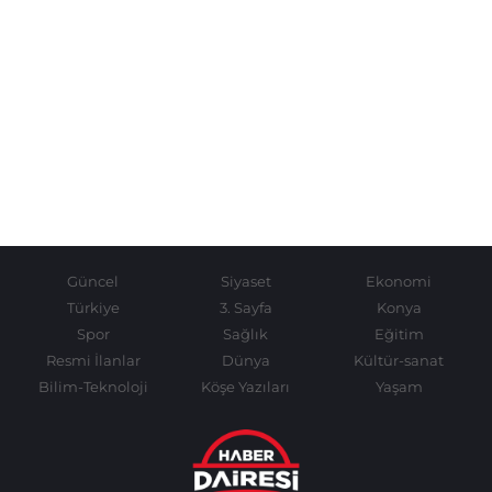
Güncel
Siyaset
Ekonomi
Türkiye
3. Sayfa
Konya
Spor
Sağlık
Eğitim
Resmi İlanlar
Dünya
Kültür-sanat
Bilim-Teknoloji
Köşe Yazıları
Yaşam