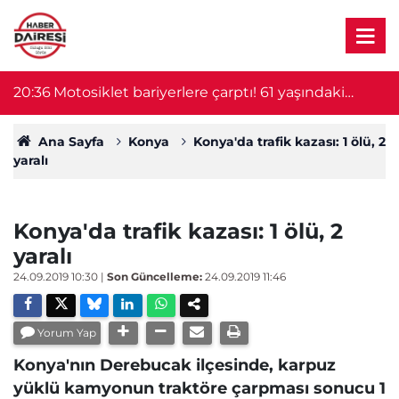
e
20:36
Motosiklet bariyerlere çarptı! 61 yaşındaki
19
sürücü hayatını kaybetti
Ana Sayfa
Konya
Konya'da trafik kazası: 1 ölü, 2
yaralı
Konya'da trafik kazası: 1 ölü, 2
yaralı
24.09.2019 10:30
|
Son Güncelleme:
24.09.2019 11:46
Yorum Yap
Konya'nın Derebucak ilçesinde, karpuz
yüklü kamyonun traktöre çarpması sonucu 1